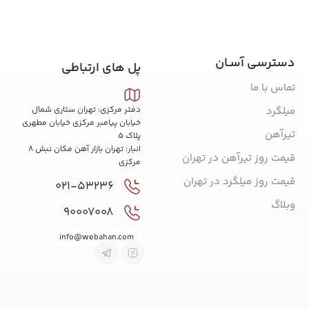
دسترسی آسـان
پل های ارتباطی
تماس با ما
میلگرد
دفتر مرکزی: تهران ستاری شمال
خیابان پیامبر مرکزی خیابان مطهری
تیرآهن
پلاک 5
انبار: تهران بازار آهن مکان نبش 8
قیمت روز تیرآهن در تهران
مرکزی
قیمت روز میلگرد در تهران
021-53236
وبلاگ
90007008
info@webahan.com