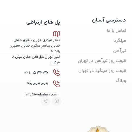
دسترسی آسـان
پل های ارتباطی
تماس با ما
میلگرد
دفتر مرکزی: تهران ستاری شمال
خیابان پیامبر مرکزی خیابان مطهری
تیرآهن
پلاک 5
انبار: تهران بازار آهن مکان نبش 8
قیمت روز تیرآهن در تهران
مرکزی
قیمت روز میلگرد در تهران
021-53236
وبلاگ
90007008
info@webahan.com