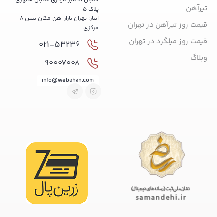
خیابان پیامبر مرکزی خیابان مطهری
تیرآهن
پلاک 5
انبار: تهران بازار آهن مکان نبش 8
قیمت روز تیرآهن در تهران
مرکزی
قیمت روز میلگرد در تهران
021-53236
وبلاگ
90007008
info@webahan.com