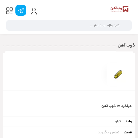
ذوب آهن
عکس
کد
نام
سایز
واحـد
قیمت
عملیات
میلگرد ۱۰ ذوب آهن
کیلو
تماس بگیرید