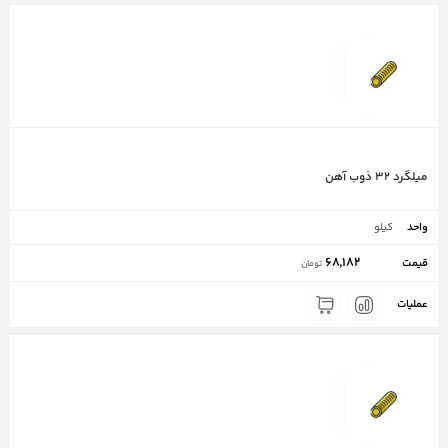
میلگرد ۳۲ ذوب آهن
کیلو
68,182
تومان