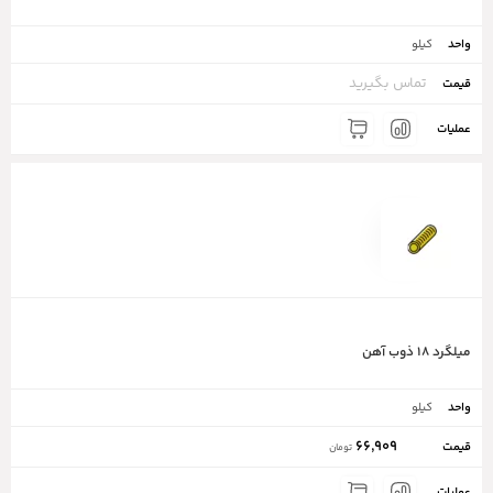
کیلو
تماس بگیرید
میلگرد ۱۸ ذوب آهن
کیلو
66,909
تومان