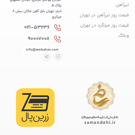
تیرآهن
پلاک 5
انبار: تهران بازار آهن مکان نبش 8
قیمت روز تیرآهن در تهران
مرکزی
قیمت روز میلگرد در تهران
021-53236
وبلاگ
90007008
info@webahan.com