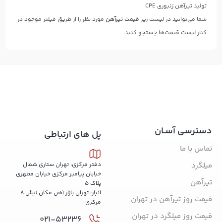
تولید تیرآهن زنبوری CPE
شما می‌توانید در لیست زیر
قیمت تیرآهن
مورد نظر را از طریق فیلتر موجود در
کنار لیست قیمت‌ها جستجو کنید.
دسترسی آسـان
پل های ارتباطی
تماس با ما
میلگرد
دفتر مرکزی: تهران ستاری شمال
خیابان پیامبر مرکزی خیابان مطهری
تیرآهن
پلاک 5
انبار: تهران بازار آهن مکان نبش 8
قیمت روز تیرآهن در تهران
مرکزی
قیمت روز میلگرد در تهران
021-53236