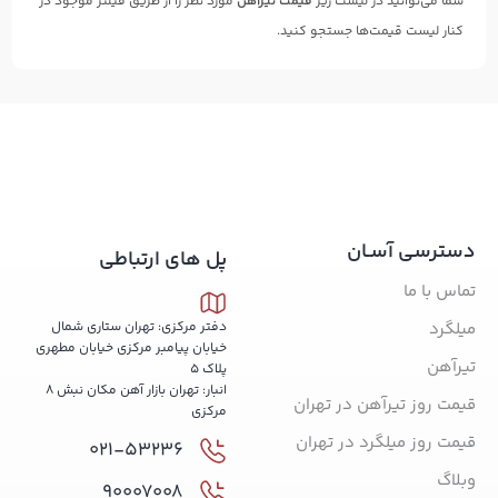
شما می‌توانید در لیست زیر
قیمت تیرآهن
مورد نظر را از طریق فیلتر موجود در
کنار لیست قیمت‌ها جستجو کنید.
دسترسی آسـان
پل های ارتباطی
تماس با ما
میلگرد
دفتر مرکزی: تهران ستاری شمال
خیابان پیامبر مرکزی خیابان مطهری
تیرآهن
پلاک 5
انبار: تهران بازار آهن مکان نبش 8
قیمت روز تیرآهن در تهران
مرکزی
قیمت روز میلگرد در تهران
021-53236
وبلاگ
90007008