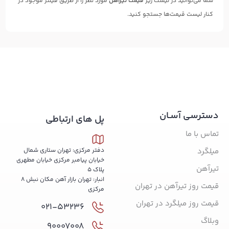
شما می‌توانید در لیست زیر
قیمت تیرآهن
مورد نظر را از طریق فیلتر موجود در
کنار لیست قیمت‌ها جستجو کنید.
دسترسی آسـان
پل های ارتباطی
تماس با ما
میلگرد
دفتر مرکزی: تهران ستاری شمال
خیابان پیامبر مرکزی خیابان مطهری
تیرآهن
پلاک 5
انبار: تهران بازار آهن مکان نبش 8
قیمت روز تیرآهن در تهران
مرکزی
قیمت روز میلگرد در تهران
021-53236
وبلاگ
90007008