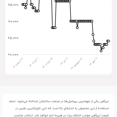
۷۵,۰۰۰
۷۰,۰۰۰
۶۵,۰۰۰
۶۰,۰۰۰
۲
۲
۹
۲
۱
۲
۸
۲
۷
۱
۱
۲
۱
۱
۱
ت
ی
ر
۰
م
ه
ر
۰
خ
ر
د
ا
د
۰
۲
خ
ر
د
ا
د
۰
ا
س
ف
ن
د
۰
ش
ه
ر
ی
و
ر
۰
تیرآهن یکی از مهمترین پروفیل‌ها در صنعت ساختمان شناخته می‌شود. حجم
استفاده از این محصول به اندازه‌ای بالا است که حتی کوچکترین تغییر در
قیمت تیرآهن موجب اختلاف زیاد در هزینه اجرا خواهد شد. انتخاب مناسب