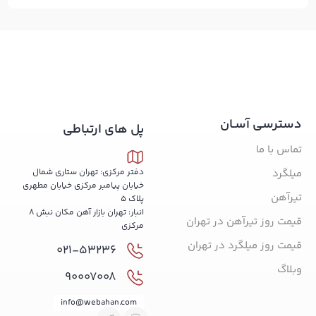
دسترسی آسـان
پل های ارتباطی
تماس با ما
میلگرد
دفتر مرکزی: تهران ستاری شمال
خیابان پیامبر مرکزی خیابان مطهری
تیرآهن
پلاک 5
انبار: تهران بازار آهن مکان نبش 8
قیمت روز تیرآهن در تهران
مرکزی
قیمت روز میلگرد در تهران
021-53236
وبلاگ
90007008
info@webahan.com