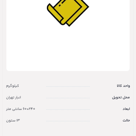
واحد کالا
کیلوگرم
محل تحویل
انبار تهران
ابعاد
240*60 سانتی متر
حالت
13 ستون