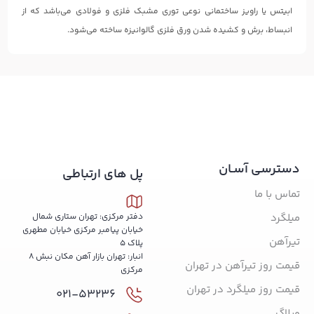
ابیتس یا راویز ساختمانی نوعی توری مشبک فلزی و فولادی می‌باشد که از
انبساط، برش و کشیده شدن ورق فلزی گالوانیزه ساخته می‌شود.
دسترسی آسـان
پل های ارتباطی
تماس با ما
میلگرد
دفتر مرکزی: تهران ستاری شمال
خیابان پیامبر مرکزی خیابان مطهری
تیرآهن
پلاک 5
انبار: تهران بازار آهن مکان نبش 8
قیمت روز تیرآهن در تهران
مرکزی
قیمت روز میلگرد در تهران
021-53236
وبلاگ