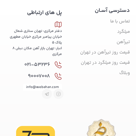
دسترسی آسـان
پل های ارتباطی
تماس با ما
میلگرد
دفتر مرکزی: تهران ستاری شمال
خیابان پیامبر مرکزی خیابان مطهری
تیرآهن
پلاک 5
انبار: تهران بازار آهن مکان نبش 8
قیمت روز تیرآهن در تهران
مرکزی
قیمت روز میلگرد در تهران
021-53236
وبلاگ
90007008
info@webahan.com