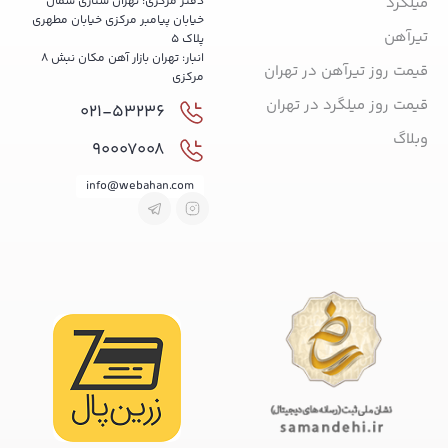
میلگرد
دفتر مرکزی: تهران ستاری شمال
خیابان پیامبر مرکزی خیابان مطهری
تیرآهن
پلاک 5
انبار: تهران بازار آهن مکان نبش 8
قیمت روز تیرآهن در تهران
مرکزی
قیمت روز میلگرد در تهران
021-53236
وبلاگ
90007008
info@webahan.com