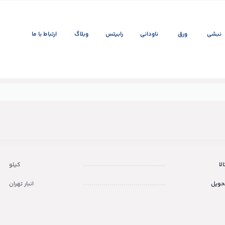
نبشی
ورق
ناودانی
رابیتس
وبلاگ
ارتباط با ما
لا
کیلو
حویل
انبار تهران