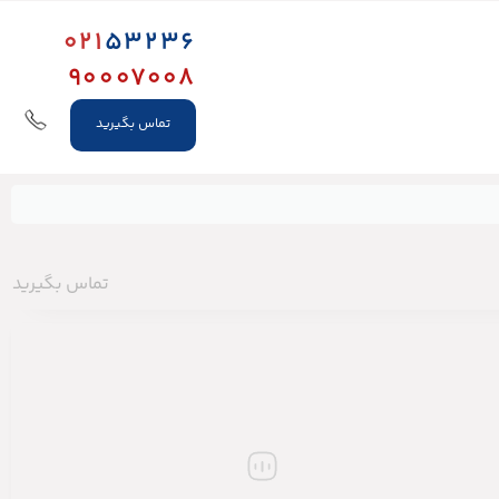
021
53236
90007008
تماس بگیرید
تماس بگیرید