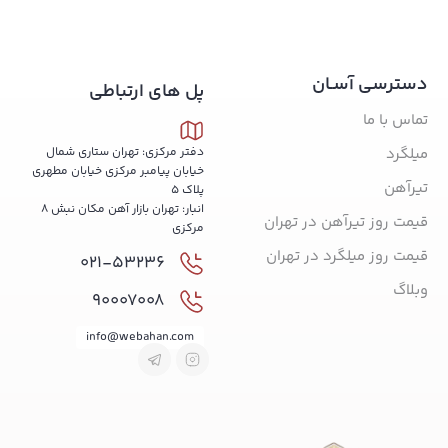
دسترسی آسـان
پل های ارتباطی
تماس با ما
میلگرد
دفتر مرکزی: تهران ستاری شمال
خیابان پیامبر مرکزی خیابان مطهری
تیرآهن
پلاک 5
انبار: تهران بازار آهن مکان نبش 8
قیمت روز تیرآهن در تهران
مرکزی
قیمت روز میلگرد در تهران
021-53236
وبلاگ
90007008
info@webahan.com