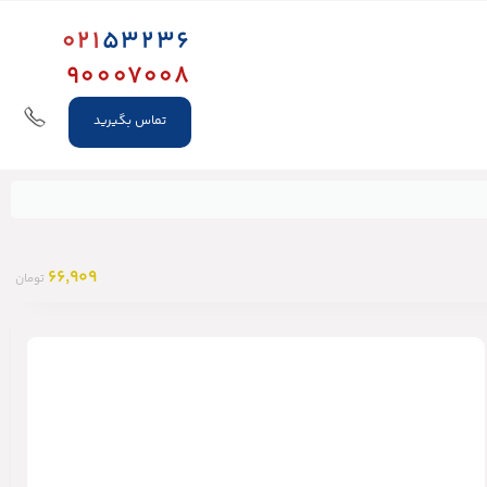
021
53236
90007008
تماس بگیرید
66,909
تومان