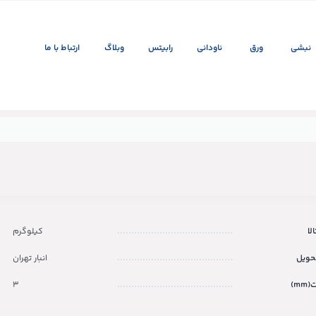
نبشی
ورق
ناودانی
رابیتس
وبلاگ
ارتباط با ما
لا
کیلوگرم
حویل
انبار تهران
m)
3