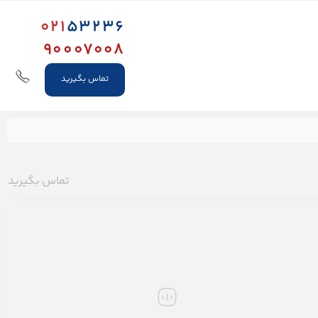
021
53236
90007008
تماس بگیرید
تماس بگیرید