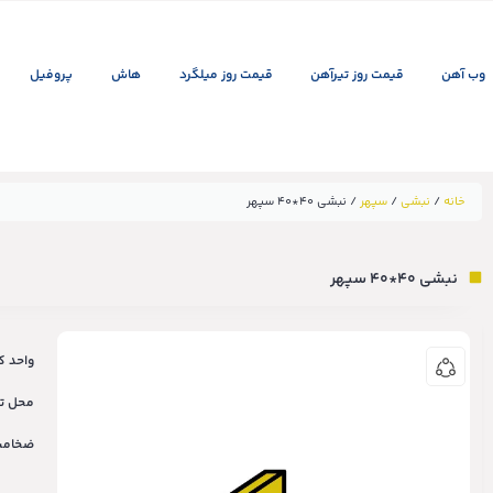
وب آهن
قیمت روز تیرآهن
قیمت روز میلگرد
هاش
پروفیل
خانه
/
نبشی
/
سپهر
/ نبشی ۴۰*۴۰ سپهر
نبشی ۴۰*۴۰ سپهر
واحد کا
محل ت
ضخامت(m