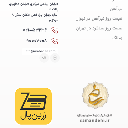
خیابان پیامبر مرکزی خیابان مطهری
تیرآهن
پلاک 5
انبار: تهران بازار آهن مکان نبش 8
قیمت روز تیرآهن در تهران
مرکزی
قیمت روز میلگرد در تهران
021-53236
وبلاگ
90007008
info@webahan.com