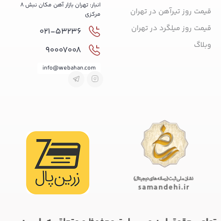
انبار: تهران بازار آهن مکان نبش 8
قیمت روز تیرآهن در تهران
مرکزی
قیمت روز میلگرد در تهران
021-53236
وبلاگ
90007008
info@webahan.com