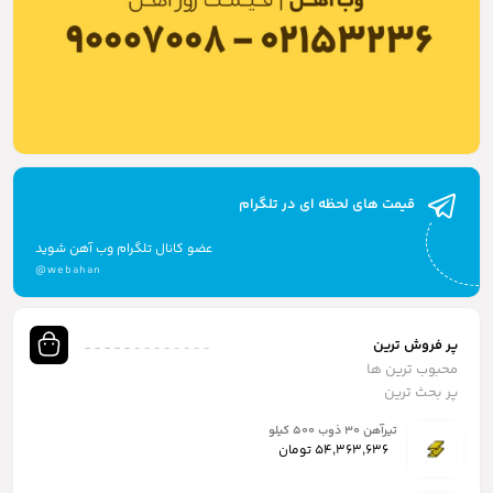
قیمت های لحظه ای در تلگرام
عضو کانال تلگرام وب آهن شوید
@webahan
پر فروش ترین
محبوب ترین ها
پر بحث ترین
تیرآهن ۳۰ ذوب ۵۰۰ کیلو
54,363,636
تومان