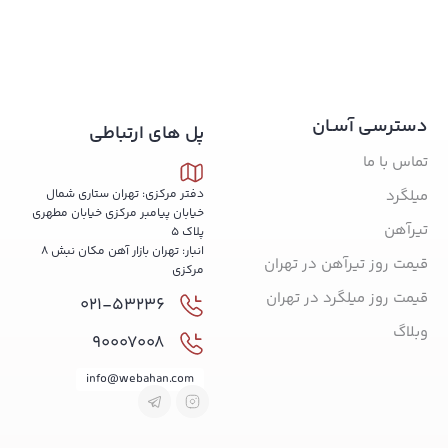
دسترسی آسـان
پل های ارتباطی
تماس با ما
میلگرد
دفتر مرکزی: تهران ستاری شمال
خیابان پیامبر مرکزی خیابان مطهری
تیرآهن
پلاک 5
انبار: تهران بازار آهن مکان نبش 8
قیمت روز تیرآهن در تهران
مرکزی
قیمت روز میلگرد در تهران
021-53236
وبلاگ
90007008
info@webahan.com