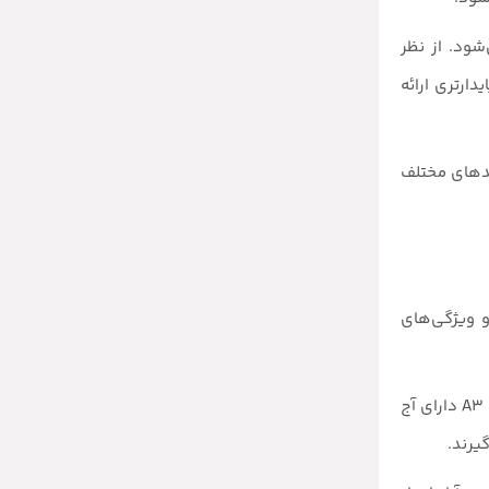
شود. از نظر
دارتری ارائه
ند و در گریدهای مختلف
ومت کششی و ویژگی‌های
در این استاندارد، میلگردها به سه دسته کلی A1، A2 و A3 تقسیم می‌شوند. میلگردهای A1 ساده و بدون آج هستند، A2 دارای آج مارپیچی، و A3 دارای آج