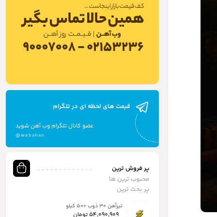
قیمت های لحظه ای در تلگرام
عضو کانال تلگرام وب آهن شوید
@webahan
پر فروش ترین
محبوب ترین ها
پر بحث ترین
تیرآهن ۳۰ ذوب ۵۰۰ کیلو
54,090,909
تومان