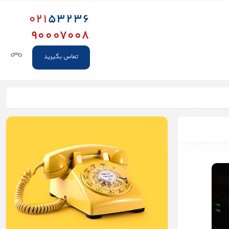
021
53236
90007008
تماس بگیرید