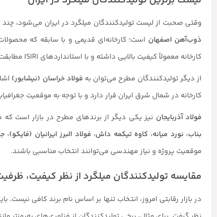
لیست برترین تولیدکنندگان میلگرد در ایران
وقتی صحبت از لیست تولیدکنندگان میلگرد در ایران می‌شود، چند نا
ذوب‌آهن اصفهان
است؛ کارخانه‌ای قدیمی و با سابقه که محصولات 
کارخانه معمولاً کیفیت بالایی داشته و با استانداردهای ISIRI مطابقت دارند.
از دیگر تولیدکنندگان مطرح می‌توان به
فولاد خراسان (نیشابور)
اشار
کارخانه در شمال شرق ایران قرار دارد و با توجه به موقعیت جغرافی
فولاد آذربایجان
نیز یکی دیگر از برندهای مطرح در بازار است که د
بناب
،
نورد میانه
،
کاوه تیکمه داش
،
فولاد البرز ایرانیان (فایکو)
،
جه
موقعیت پروژه و نیاز مهندسی می‌توانند انتخاب مناسبی باشند.
مقایسه تولیدکنندگان میلگرد از نظر کیفیت، ظرفیت 
در بازار رقابتی امروز، انتخاب تنها بر اساس نام برند کافی نیست. با
نظر گرفت. برای مثال، برخی تولیدکنندگان از فناوری‌های به‌روزتر م