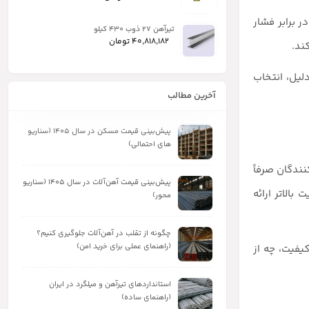
ر برابر فشار
تیرآهن ۲۷ ذوب ۴۳۰ کیلو
40,818,182
تومان
ند.
لیل، انتخاب
آخرین مطالب
پیش‌بینی قیمت مسکن در سال ۱۴۰۵ (سناریو
های احتمالی)
نندگان صرفاً
پیش‌بینی قیمت آهن‌آلات در سال ۱۴۰۵ (سناریو
بالاتر ارائه
محور)
چگونه از تقلب در آهن‌آلات جلوگیری کنیم؟
(راهنمای عملی برای خرید امن)
یفیت، چه از
استانداردهای تیرآهن و میلگرد در ایران
(راهنمای ساده)